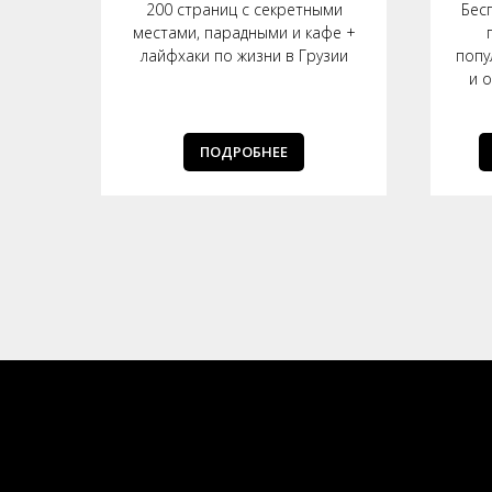
твие
200 страниц с секретными
Бес
 и
местами, парадными и кафе +
лайфхаки по жизни в Грузии
попу
и 
ПОДРОБНЕЕ