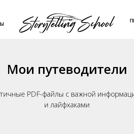
П
ВЫ
Мои путеводители
тичные PDF-файлы с важной информац
и лайфхаками