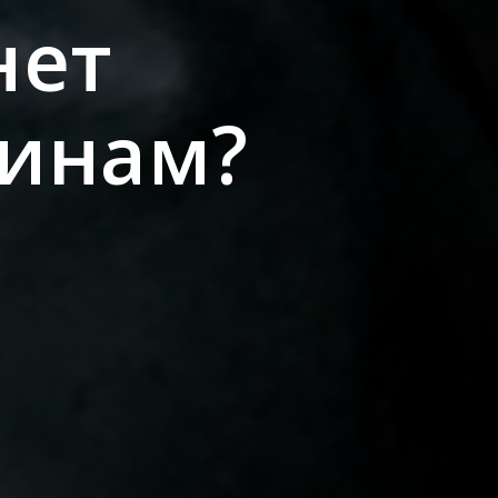
нет
инам?