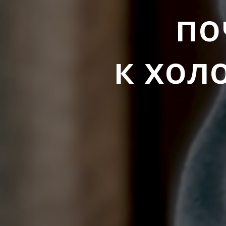
по
к хо