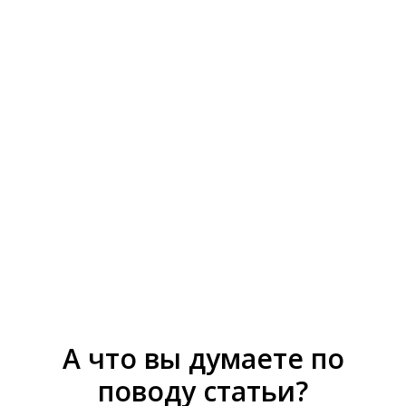
Буканьерки - приключения
американок в Англии конца 19
века
Разбор героинь с точки зрения сторителлинга
А что вы думаете по
поводу статьи?